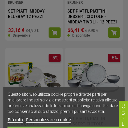
BRUNNER
BRUNNER
SET PIATTI MIDDAY
SET PIATTI, PIATTINI
BLUEBAY 12 PEZZI
DESSERT, CIOTOLE -
MIDDAY TIVOLI - 12 PEZZI
33,16 €
66,41 €
34,90 €
69,90 €
Disponibile
Disponibile
-5%
-5%
Questo sito web utilizza cookie propri e di terze parti per
migliorare i nostri servizi e mostrarti pubblicità relativa alle tue
FILTRO
preferenze analizzando le tue abitudinidi navigazione. Per dare il
BRUNNER
BRUNNER
tuo consenso al suo utilizzo, premi il pulsante Accetta.
SET PIATTI, PIATTINI
SET PIATTI, PIATTINI
Piú info
Personalizzare i cookie
DESSERT, CIOTOLE -
DESSERT, CIOTOLE -