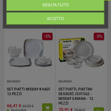
MIDDAY SPACE - 12 PEZZI
MIDDAY GRANADA - 12
RIFIUTA TUTTI
PEZZI
61,65 €
64,90 €
75,91 €
79,90 €
Disponibile
Disponibile
ACCETTO
-5%
-5%
BRUNNER
BRUNNER
SET PIATTI MIDDAY KHADÌ
SET PIATTI, PIATTINI
12 PEZZI
DESSERT, CIOTOLE -
MIDDAY SAVANA - 12
PEZZI
66,41 €
69,90 €
75,91 €
79,90 €
Disponibile