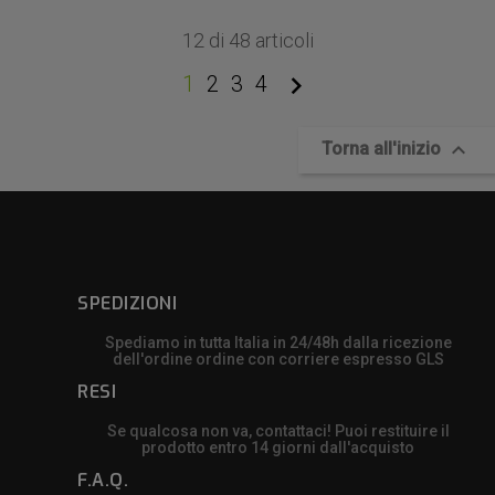
12 di 48 articoli

1
2
3
4

Torna all'inizio
SPEDIZIONI
Spediamo in tutta Italia in 24/48h dalla ricezione
dell'ordine ordine con corriere espresso GLS
RESI
Se qualcosa non va, contattaci! Puoi restituire il
prodotto entro 14 giorni dall'acquisto
F.A.Q.