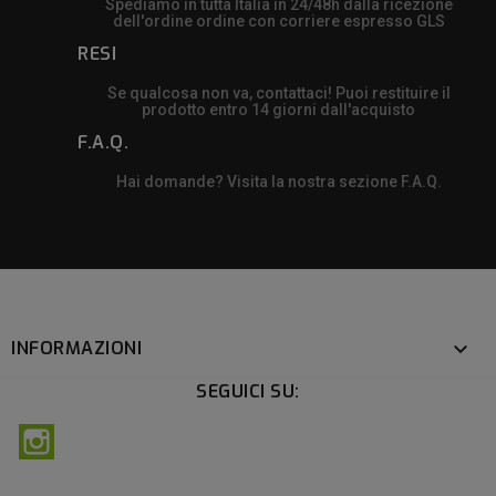
Spediamo in tutta Italia in 24/48h dalla ricezione
dell'ordine ordine con corriere espresso GLS
RESI
Se qualcosa non va, contattaci! Puoi restituire il
prodotto entro 14 giorni dall'acquisto
F.A.Q.
Hai domande? Visita la nostra sezione F.A.Q.
INFORMAZIONI

SEGUICI SU:
Instagram