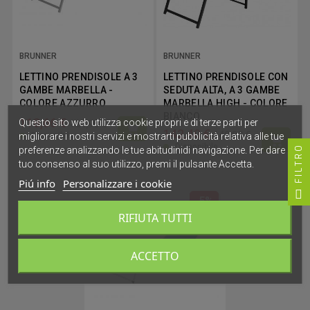
BRUNNER
BRUNNER
LETTINO PRENDISOLE A 3
LETTINO PRENDISOLE CON
GAMBE MARBELLA -
SEDUTA ALTA, A 3 GAMBE
COLORE AZZURRO
MARBELLA HIGH - COLORE
BIANCO
118,66 €
Questo sito web utilizza cookie propri e di terze parti per
124,90 €
142,40 €
149,90 €
migliorare i nostri servizi e mostrarti pubblicità relativa alle tue
Disponibile
Disponibile
FILTRO
preferenze analizzando le tue abitudinidi navigazione. Per dare il
tuo consenso al suo utilizzo, premi il pulsante Accetta.
Piú info
Personalizzare i cookie
-5%
RIFIUTA TUTTI
ACCETTO