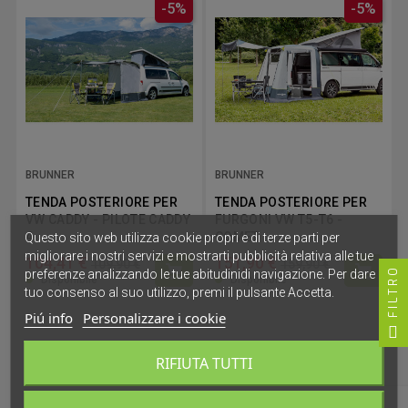
-5%
-5%
BRUNNER
BRUNNER
TENDA POSTERIORE PER
TENDA POSTERIORE PER
VW CADDY - PILOTE CADDY
FURGONI VW T5-T6 -
4
COMET
Questo sito web utilizza cookie propri e di terze parti per
migliorare i nostri servizi e mostrarti pubblicità relativa alle tue
104,41 €
151,90 €
109,90 €
159,90 €
FILTRO
preferenze analizzando le tue abitudinidi navigazione. Per dare il
Disponibile
Disponibile
tuo consenso al suo utilizzo, premi il pulsante Accetta.
Piú info
Personalizzare i cookie
2 di 2 articoli
RIFIUTA TUTTI

Torna all'inizio