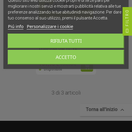
Questo sito web utilizza cookie propri e di terze parti per
migliorare i nostri servizi e mostrarti pubblicità relativa alle tue
FILTRO
preferenze analizzando le tue abitudinidi navigazione. Per dare il
tuo consenso al suo utilizzo, premi il pulsante Accetta.
Piú info
Personalizzare i cookie
BRUNNER
RIFIUTA TUTTI
TENDA POSTERIORE PER
FURGONI VW T5-T6 -
COMET
ACCETTO
151,90 €
159,90 €
Disponibile
3 di 3 articoli

Torna all'inizio