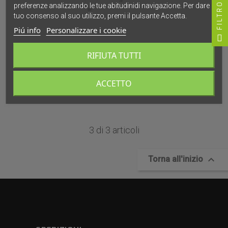
FILTRO
preferenze analizzando le tue abitudinidi navigazione. Per dare il
tuo consenso al suo utilizzo, premi il pulsante Accetta.
Piú info
Personalizzare i cookie
BRUNNER
DIVANO PIEGHEVOLE -
RIFIUTA TUTTI
ACTION SOFA 3D
104,41 €
109,90 €
ACCETTO
Disponibile
3 di 3 articoli

Torna all'inizio