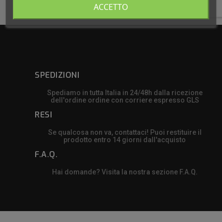

Torna all'inizio
ACCETTO
SPEDIZIONI
Spediamo in tutta Italia in 24/48h dalla ricezione
dell'ordine ordine con corriere espresso GLS
RESI
Se qualcosa non va, contattaci! Puoi restituire il
prodotto entro 14 giorni dall'acquisto
F.A.Q.
Hai domande? Visita la nostra sezione F.A.Q.