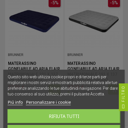
-5%
-5%
BRUNNER
BRUNNER
MATERASSINO
MATERASSINO
GONFIABILE AD ARIA FLAIR
GONFIABILE AD ARIA FLAIR
MATRIMONIALE 191 X 137
MATRIMONIALE 191 X 137
Questo sito web utilizza cookie propri e di terze parti per
CM - COLORE BLU
CM - COLORE GRIGIO
migliorare i nostri servizi e mostrarti pubblicità relativa alle tue
37,91 €
37,91 €
39,90 €
39,90 €
FILTRO
preferenze analizzando le tue abitudinidi navigazione. Per dare il
Disponibile
Disponibile
tuo consenso al suo utilizzo, premi il pulsante Accetta.
Piú info
Personalizzare i cookie
2 di 2 articoli
RIFIUTA TUTTI