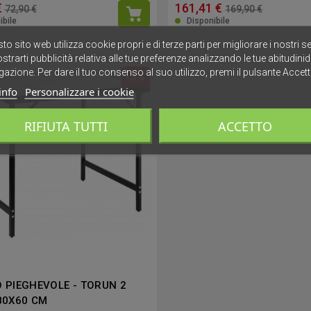
€
161,41 €
72,90 €
169,90 €
ibile
Disponibile
to sito web utilizza cookie propri e di terze parti per migliorare i nostri se
strarti pubblicità relativa alle tue preferenze analizzando le tue abitudinid
gazione. Per dare il tuo consenso al suo utilizzo, premi il pulsante Accett
-5%
info
Personalizzare i cookie
RIFIUTA TUTTI
ACCETTO
 PIEGHEVOLE - TORUN 2
80X60 CM