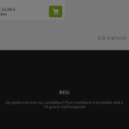
€
61,90 €
ibile
4 di 4 articoli
RESI
Se qualcosa non va, contattaci! Puoi restituire il prodotto entro
14 giorni dall'acquisto