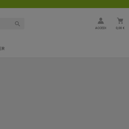

ACCEDI
0,00 €
ER