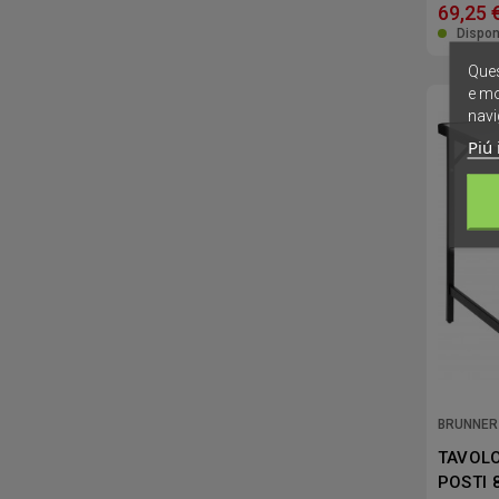
69,25 
Dispon
Ques
e mo
navi
Piú 
BRUNNER
TAVOLO
POSTI 