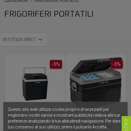
CASALINGHI
FRIGORIFERI PORTATILI
FRIGORIFERI PORTATILI

IN STOCK FIRST
-5%
-5%
Questo sito web utilizza cookie propri e di terze parti per
migliorare i nostri servizi e mostrarti pubblicità relativa alle tue
BRUNNER
BRUNNER
FILTRO
preferenze analizzando le tue abitudinidi navigazione. Per dare il
FRIGOBOX PORTATILE
FRIGO/CONGELATORE
tuo consenso al suo utilizzo, premi il pulsante Accetta.