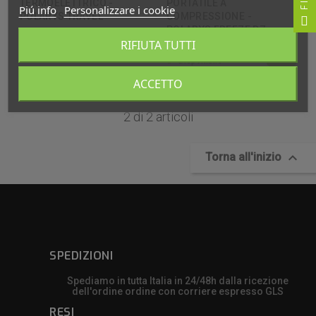
TERMOELETTRICO -
PORTATILE A
Piú info
Personalizzare i cookie
POLARYS TRAVEL
COMPRESSIONE -
POLARYS FREEZE DZ
73,06 €
76,90 €
RIFIUTA TUTTI
521,55 €
549,00 €
Disponibile
Disponibile
ACCETTO
2 di 2 articoli

Torna all'inizio
SPEDIZIONI
Spediamo in tutta Italia in 24/48h dalla ricezione
dell'ordine ordine con corriere espresso GLS
RESI