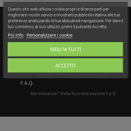
Questo sito web utilizza cookie propri e di terze parti per
migliorare i nostri servizi e mostrarti pubblicità relativa alle tue
preferenze analizzando le tue abitudinidi navigazione. Per dare il
tuo consenso al suo utilizzo, premi il pulsante Accetta.
Piú info
Personalizzare i cookie
SPEDIZIONI
Spediamo in tutta Italia in 24/48h dalla ricezione
RIFIUTA TUTTI
dell'ordine ordine con corriere espresso GLS
RESI
ACCETTO
Se qualcosa non va, contattaci! Puoi restituire il
prodotto entro 14 giorni dall'acquisto
F.A.Q.
Hai domande? Visita la nostra sezione F.A.Q.