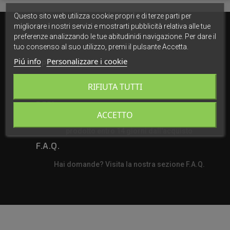
Questo sito web utilizza cookie propri e di terze parti per
migliorare i nostri servizi e mostrarti pubblicità relativa alle tue
preferenze analizzando le tue abitudinidi navigazione. Per dare il
tuo consenso al suo utilizzo, premi il pulsante Accetta.
Piú info
Personalizzare i cookie
SPEDIZIONI
Spediamo in tutta Italia in 24/48h dalla ricezione
RIFIUTA TUTTI
dell'ordine ordine con corriere espresso GLS
RESI
ACCETTO
Se qualcosa non va, contattaci! Puoi restituire il
prodotto entro 14 giorni dall'acquisto
F.A.Q.
Hai domande? Visita la nostra sezione F.A.Q.