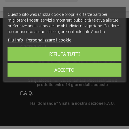
Questo sito web utilizza cookie propri e di terze parti per
migliorare i nostri servizi e mostrarti pubblicità relativa alle tue
preferenze analizzando le tue abitudinidi navigazione. Per dare il
tuo consenso al suo utilizzo, premi il pulsante Accetta.
Piú info
Personalizzare i cookie
SPEDIZIONI
RIFIUTA TUTTI
Spediamo in tutta Italia in 24/48h dalla ricezione
dell'ordine ordine con corriere espresso GLS
ACCETTO
RESI
Se qualcosa non va, contattaci! Puoi restituire il
prodotto entro 14 giorni dall'acquisto
F.A.Q.
Hai domande? Visita la nostra sezione F.A.Q.