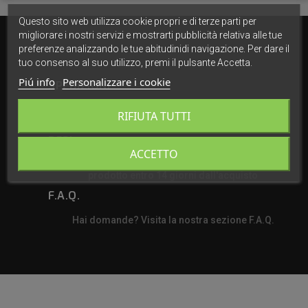
Questo sito web utilizza cookie propri e di terze parti per
migliorare i nostri servizi e mostrarti pubblicità relativa alle tue
preferenze analizzando le tue abitudinidi navigazione. Per dare il
tuo consenso al suo utilizzo, premi il pulsante Accetta.
Piú info
Personalizzare i cookie
SPEDIZIONI
Spediamo in tutta Italia in 24/48h dalla ricezione
RIFIUTA TUTTI
dell'ordine ordine con corriere espresso GLS
RESI
ACCETTO
Se qualcosa non va, contattaci! Puoi restituire il
prodotto entro 14 giorni dall'acquisto
F.A.Q.
Hai domande? Visita la nostra sezione F.A.Q.