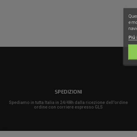
Ques
e mo
navi
Piú 
SPEDIZIONI
Spediamo in tutta Italia in 24/48h dalla ricezione dell'ordine
ordine con corriere espresso GLS