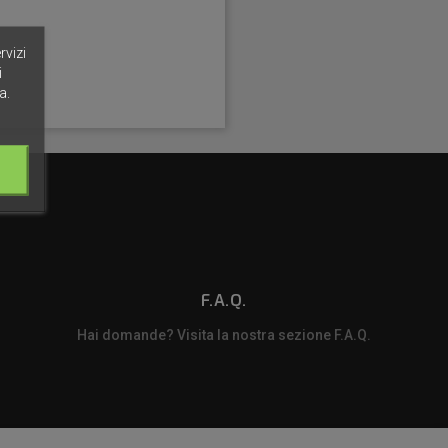
rvizi
i
a.
F.A.Q.
Hai domande? Visita la nostra sezione F.A.Q.