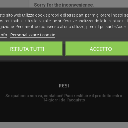
Sorry for the inconvenience.
to sito web utilizza cookie propri e di terze parti per migliorare i nostri se
Search again what you are looking for
strarti pubblicità relativa alle tue preferenze analizzando le tue abitudinid

gazione. Per dare il tuo consenso al suo utilizzo, premi il pulsante Accett
info
Personalizzare i cookie
RIFIUTA TUTTI
ACCETTO
RESI
Se qualcosa non va, contattaci! Puoi restituire il prodotto entro
14 giorni dall'acquisto