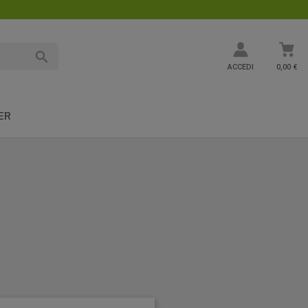

ACCEDI
0,00 €
ER