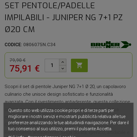
SET PENTOLE/PADELLE
IMPILABILI - JUNIPER NG 7+1 PZ
Ø20 CM
CODICE:
0806075N.C34
79,90 €

75,91 €
Scopri il set di pentole Juniper NG 7+1 Ø 20, un capolavoro
culinario che unisce design sofisticato e funzionalità
avanzata. Con il rivestimento antiaderente, questa collezione
offre prestazioni eccezionali che trasformeranno la tua
Questo sito web utilizza cookie propri e di terze parti per
migliorare i nostri servizi e mostrarti pubblicità relativa alle tue
cucina in uno spazio di creatività senza limiti.
preferenze analizzando le tue abitudinidi navigazione. Per dare il
CARATTERISTICHE:
tuo consenso al suo utilizzo, premi il pulsante Accetta.
Rivestimento antiaderente: lunga durata, igienico, affidabile e