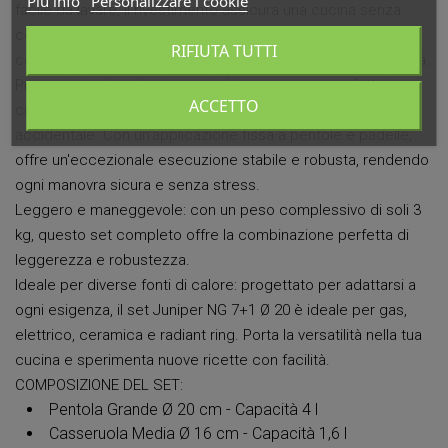
Piú info
Personalizzare i cookie
facile da lavare, il rivestimento assicura una cucina senza
compromessi. Resistente agli shock termici e alla
RIFIUTA TUTTI
corrosione, è la scelta ideale per chi cerca qualità e praticità.
Pinza grip inclusa: la pinza grip è la compagna perfetta in
ACCETTO
cucina, con un meccanismo di sicurezza contro l'apertura
accidentale. Con un'applicazione fissa a pentole e padelle,
offre un'eccezionale esecuzione stabile e robusta, rendendo
ogni manovra sicura e senza stress.
Leggero e maneggevole: con un peso complessivo di soli 3
kg, questo set completo offre la combinazione perfetta di
leggerezza e robustezza.
Ideale per diverse fonti di calore: progettato per adattarsi a
ogni esigenza, il set Juniper NG 7+1 Ø 20 è ideale per gas,
elettrico, ceramica e radiant ring. Porta la versatilità nella tua
cucina e sperimenta nuove ricette con facilità.
COMPOSIZIONE DEL SET:
Pentola Grande Ø 20 cm - Capacità 4 l
Casseruola Media Ø 16 cm - Capacità 1,6 l