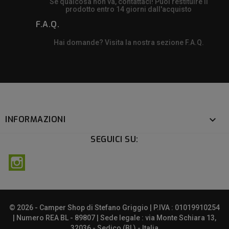
Se qualcosa non va, contattaci! Puoi restituire il
prodotto entro 14 giorni dall'acquisto
F.A.Q.
Hai domande? Visita la nostra sezione F.A.Q.
INFORMAZIONI

SEGUICI SU:
Instagram
© 2026 - Camper Shop di Stefano Griggio | P.IVA : 01019910254
| Numero REA BL - 89807 | Sede legale : via Monte Schiara 13,
32036 - Sedico (BL) - Italia