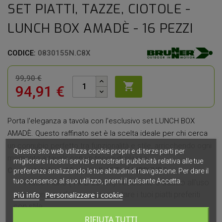
SET PIATTI, TAZZE, CIOTOLE -
LUNCH BOX AMADÈ - 16 PEZZI
CODICE:
0830155N.C8X
99,90 €

94,91 €
Porta l'eleganza a tavola con l’esclusivo set LUNCH BOX
AMADÈ. Questo raffinato set è la scelta ideale per chi cerca
un connubio perfetto tra funzionalità e stile, arricchendo ogni
Questo sito web utilizza cookie propri e di terze parti per
momento a tavola con un tocco di classe.
migliorare i nostri servizi e mostrarti pubblicità relativa alle tue
Con un totale di 16 pezzi, IL SET COMPRENDE:
preferenze analizzando le tue abitudinidi navigazione. Per dare il
tuo consenso al suo utilizzo, premi il pulsante Accetta.
Piatto Piano (4 x Ø 25 cm): resistente e adatto all'uso
Piú info
Personalizzare i cookie
quotidiano, perfetto per presentare i tuoi piatti preferiti
con stile.
Piatto Fondo (4 x Ø 20 cm): ideale per zuppe, risotti e
RIFIUTA TUTTI