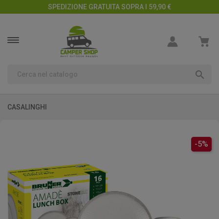
SPEDIZIONE GRATUITA SOPRA I 59,90 €

CASALINGHI
-5%