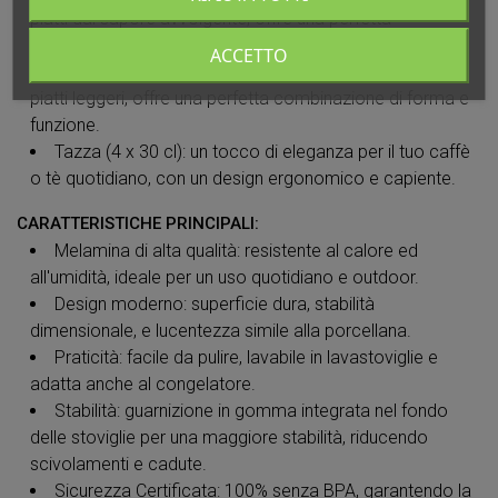
piatti dal sapore avvolgente, offre una perfetta
combinazione di forma e funzione.
ACCETTO
Piatto Dessert (4 x Ø 20 cm): ideale per dolci, frutta e
piatti leggeri, offre una perfetta combinazione di forma e
funzione.
Tazza (4 x 30 cl): un tocco di eleganza per il tuo caffè
o tè quotidiano, con un design ergonomico e capiente.
CARATTERISTICHE PRINCIPALI:
Melamina di alta qualità: resistente al calore ed
all'umidità, ideale per un uso quotidiano e outdoor.
Design moderno: superficie dura, stabilità
dimensionale, e lucentezza simile alla porcellana.
Praticità: facile da pulire, lavabile in lavastoviglie e
adatta anche al congelatore.
Stabilità: guarnizione in gomma integrata nel fondo
delle stoviglie per una maggiore stabilità, riducendo
scivolamenti e cadute.
Sicurezza Certificata: 100% senza BPA, garantendo la