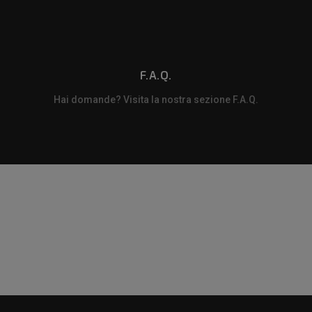
F.A.Q.
Hai domande? Visita la nostra sezione F.A.Q.
m