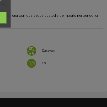
0 cm.
nito con una comoda sacca custodia per riporlo nei periodi di
Caravan
TNT