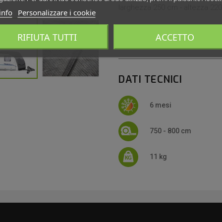
larghezza 250 cm - altezza 22
info
Personalizzare i cookie
Il telo Caravan Cover viene for
RIFIUTA TUTTI
ACCETTO
non utilizzo.
DATI TECNICI
6 mesi
750 - 800 cm
11 kg