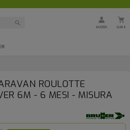

ACCEDI
0,00 €
ER
CARAVAN ROULOTTE
ER 6M - 6 MESI - MISURA