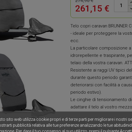
274,90 €
261,15 €
Telo copri caravan BRUNNER Car
- ideale per proteggere la vostr
ecc.
La particolare composizione a 
idrorepellente e traspirante, 
telaio della vostra caravan. AT
Resistente ai raggi UV tipici d
durante questo periodo garantis
deteriorarsi con facilità a caus
periodo estivo).
Le cinghie di tensionamento di
adattare il telo al vostro mezzo
to sito web utilizza cookie propri e di terze parti per migliorare i nostri se
MISURE:
strarti pubblicità relativa alle tue preferenze analizzando le tue abitudinid
Il telo Caravan Cover 6M 750-8
gazione. Per dare il tuo consenso al suo utilizzo, premi il pulsante Accett