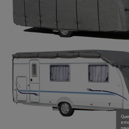
Ques
e mo
navi