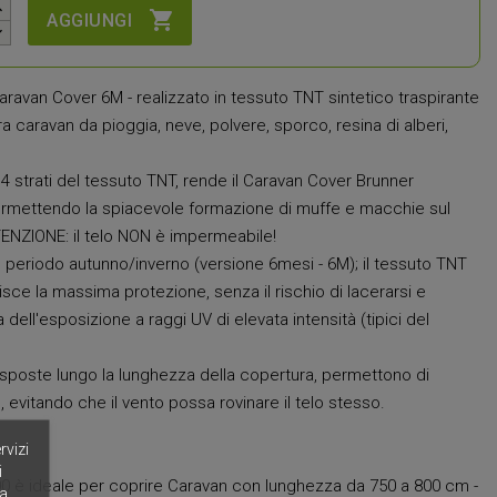

AGGIUNGI
avan Cover 6M - realizzato in tessuto TNT sintetico traspirante
a caravan da pioggia, neve, polvere, sporco, resina di alberi,
4 strati del tessuto TNT, rende il Caravan Cover Brunner
permettendo la spiacevole formazione di muffe e macchie sul
TENZIONE: il telo NON è impermeabile!
el periodo autunno/inverno (versione 6mesi - 6M); il tessuto TNT
ce la massima protezione, senza il rischio di lacerarsi e
a dell'esposizione a raggi UV di elevata intensità (tipici del
sposte lungo la lunghezza della copertura, permettono di
, evitando che il vento possa rovinare il telo stesso.
rvizi
i
00 è ideale per coprire Caravan con lunghezza da 750 a 800 cm -
a.