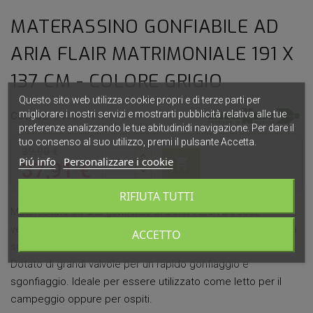
MATERASSINO GONFIABILE AD
ARIA FLAIR MATRIMONIALE 191 X
137 CM - COLORE GRIGIO
Questo sito web utilizza cookie propri e di terze parti per
migliorare i nostri servizi e mostrarti pubblicità relativa alle tue
CODICE:
0432082N.C06
preferenze analizzando le tue abitudinidi navigazione. Per dare il
tuo consenso al suo utilizzo, premi il pulsante Accetta.
39,90 €

Piú info
Personalizzare i cookie
37,91 €
RIFIUTA TUTTI
Materassino ad aria gonfiabile Brunner FLAIR DOUBLE -
versione matrimoniale - realizzato con una soffice e comoda
ACCETTO
superficie in velluto e resistente PVC, colore grigio.
Dotato di grandi valvole per un rapido gonfiaggio e
sgonfiaggio. Ideale per essere utilizzato come letto per il
campeggio oppure per ospiti.