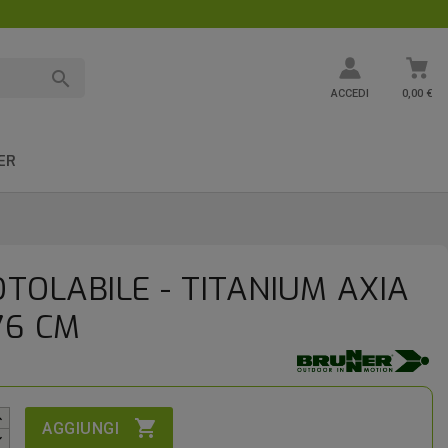

ACCEDI
0,00 €
ER
TOLABILE - TITANIUM AXIA
76 CM

AGGIUNGI