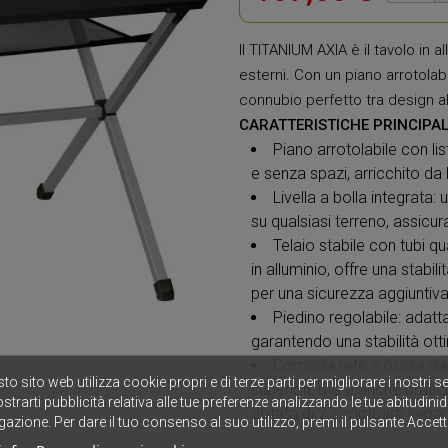
Il TITANIUM AXIA è il tavolo in 
esterni. Con un piano arrotolab
connubio perfetto tra design al
CARATTERISTICHE PRINCIPAL
Piano arrotolabile con li
e senza spazi, arricchito da l
Livella a bolla integrata: 
su qualsiasi terreno, assicu
Telaio stabile con tubi qua
in alluminio, offre una stabi
per una sicurezza aggiuntiva
Piedino regolabile: adatta
garantendo una stabilità ottim
Comoda rete e borsa da t
to sito web utilizza cookie propri e di terze parti per migliorare i nostri se
superiori, ma è anche prati
strarti pubblicità relativa alle tue preferenze analizzando le tue abitudinid
dotata di 2 scomparti separa
gazione. Per dare il tuo consenso al suo utilizzo, premi il pulsante Accett