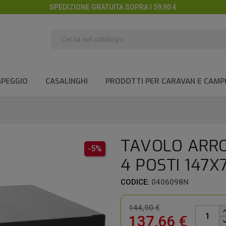
SPEDIZIONE GRATUITA SOPRA I 59,90 €
MPEGGIO
CASALINGHI
PRODOTTI PER CARAVAN E CAMP
TAVOLO ARRO
-5%
4 POSTI 147X
CODICE:
0406098N
144,90 €
137,66 €