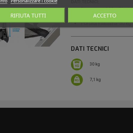
info
Personalizzare i cookie
DATI TECNICI:
Dimensioni: 122 x 76 x 
RIFIUTA TUTTI
ACCETTO
Peso: 7 kg
Portata massima: 30 kg
DATI TECNICI
30 kg
7,1 kg