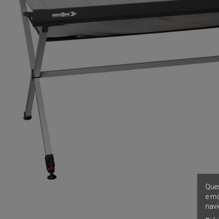
Ques
e mo
navi