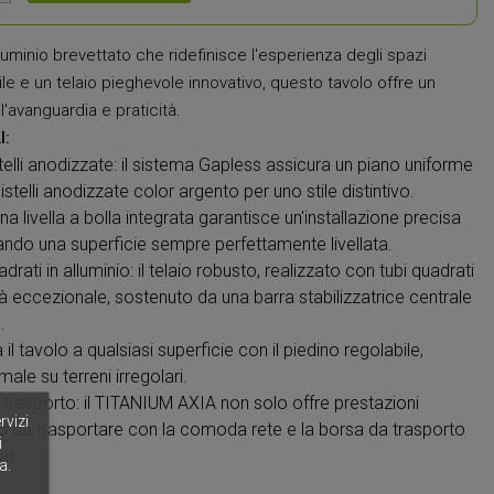
alluminio brevettato che ridefinisce l'esperienza degli spazi
ile e un telaio pieghevole innovativo, questo tavolo offre un
l'avanguardia e praticità.
I:
stelli anodizzate: il sistema Gapless assicura un piano uniforme
istelli anodizzate color argento per uno stile distintivo.
una livella a bolla integrata garantisce un'installazione precisa
rando una superficie sempre perfettamente livellata.
drati in alluminio: il telaio robusto, realizzato con tubi quadrati
lità eccezionale, sostenuto da una barra stabilizzatrice centrale
.
 il tavolo a qualsiasi superficie con il piedino regolabile,
ale su terreni irregolari.
rasporto: il TITANIUM AXIA non solo offre prestazioni
rvizi
co da trasportare con la comoda rete e la borsa da trasporto
i
ti.
a.