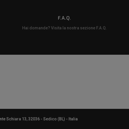
F.A.Q.
Hai domande? Visita la nostra sezione F.A.Q.
m
e Schiara 13, 32036 - Sedico (BL) - Italia