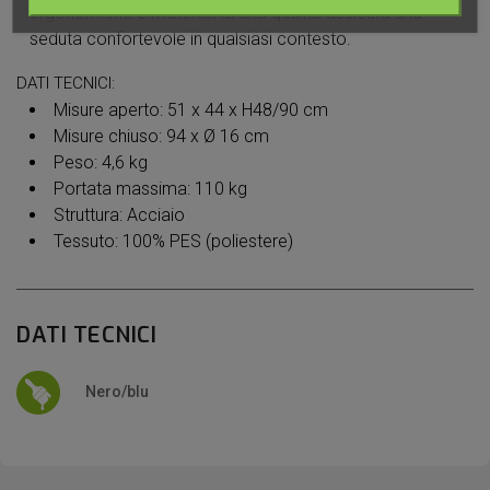
ergonomiche e materiali di alta qualità assicura una
seduta confortevole in qualsiasi contesto.
DATI TECNICI:
Misure aperto: 51 x 44 x H48/90 cm
Misure chiuso: 94 x Ø 16 cm
Peso: 4,6 kg
Portata massima: 110 kg
Struttura: Acciaio
Tessuto: 100% PES (poliestere)
DATI TECNICI
Nero/blu