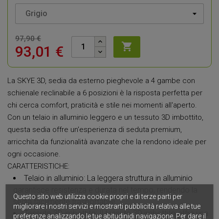
97,90 €

93,01 €
La SKYE 3D, sedia da esterno pieghevole a 4 gambe con
schienale reclinabile a 6 posizioni è la risposta perfetta per
chi cerca comfort, praticità e stile nei momenti all'aperto.
Con un telaio in alluminio leggero e un tessuto 3D imbottito,
questa sedia offre un'esperienza di seduta premium,
arricchita da funzionalità avanzate che la rendono ideale per
ogni occasione.
CARATTERISTICHE:
Telaio in alluminio: La leggera struttura in alluminio
garantisce resistenza e durata nel tempo, rendendo la
Questo sito web utilizza cookie propri e di terze parti per
sedia facilmente trasportabile.
migliorare i nostri servizi e mostrarti pubblicità relativa alle tue
Tessuto 3D imbottito: Il tessuto 3D imbottito offre una
preferenze analizzando le tue abitudinidi navigazione. Per dare il