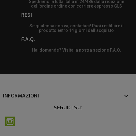
Spediamo in tutta Italia in 24/48h dalla ricezione
dell'ordine ordine con corriere espresso GLS
RESI
Se qualcosa non va, contattaci! Puoi restituire il
prodotto entro 14 giorni dall'acquisto
F.A.Q.
Hai domande? Visita la nostra sezione F.A.Q.
INFORMAZIONI

SEGUICI SU:
Instagram