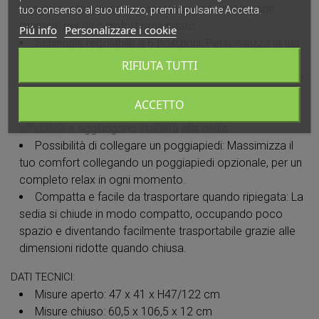
seduta confortevole, consentendo una ventilazione
tuo consenso al suo utilizzo, premi il pulsante Accetta.
ottimale per un comfort prolungato.
Piú info
Personalizzare i cookie
Schienale regolabile a 6 posizioni: Personalizza la tua
esperienza di seduta con lo schienale regolabile a 6
RIFIUTA TUTTI
posizioni, offrendo versatilità e comfort in ogni situazione.
Braccioli in robusto materiale plastico: I braccioli in
ACCETTO
materiale plastico resistente forniscono un supporto
affidabile e aggiungono stabilità alla sedia.
Possibilità di collegare un poggiapiedi: Massimizza il
tuo comfort collegando un poggiapiedi opzionale, per un
completo relax in ogni momento.
Compatta e facile da trasportare quando ripiegata: La
sedia si chiude in modo compatto, occupando poco
spazio e diventando facilmente trasportabile grazie alle
dimensioni ridotte quando chiusa.
DATI TECNICI:
Misure aperto: 47 x 41 x H47/122 cm
Misure chiuso: 60,5 x 106,5 x 12 cm