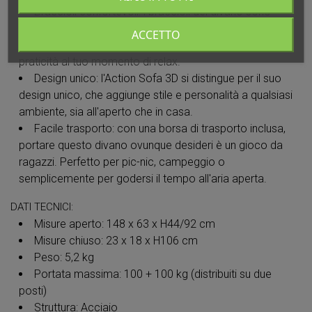
Braccioli confortevoli: i braccioli del divano sono
progettati per offrire il massimo comfort, completi di
ACCETTO
portabevande integrati per aggiungere un tocco di
praticità al tuo momento di relax.
Design unico: l'Action Sofa 3D si distingue per il suo
design unico, che aggiunge stile e personalità a qualsiasi
ambiente, sia all'aperto che in casa.
Facile trasporto: con una borsa di trasporto inclusa,
portare questo divano ovunque desideri è un gioco da
ragazzi. Perfetto per pic-nic, campeggio o
semplicemente per godersi il tempo all'aria aperta.
DATI TECNICI:
Misure aperto: 148 x 63 x H44/92 cm
Misure chiuso: 23 x 18 x H106 cm
Peso: 5,2 kg
Portata massima: 100 + 100 kg (distribuiti su due
posti)
Struttura: Acciaio