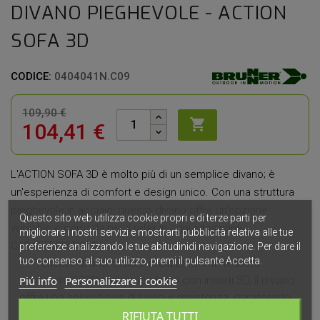
DIVANO PIEGHEVOLE - ACTION
SOFA 3D
CODICE:
0404041N.C09
109,90 €

104,41 €
L'ACTION SOFA 3D è molto più di un semplice divano; è
un'esperienza di comfort e design unico. Con una struttura
pieghevole in acciaio, questo divano offre un'opzione
Questo sito web utilizza cookie propri e di terze parti per
versatile e comoda per il relax in ogni situazione.
migliorare i nostri servizi e mostrarti pubblicità relativa alle tue
CARATTERISTICHE:
preferenze analizzando le tue abitudinidi navigazione. Per dare il
tuo consenso al suo utilizzo, premi il pulsante Accetta.
Tessuto di alta qualità: realizzato con tessuto
Piú info
Personalizzare i cookie
poliestere 600D a doppio strato con inserti 3D, il divano
offre una sensazione di lusso e resistenza, garantendo
durata nel tempo.
RIFIUTA TUTTI