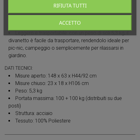
Misure versatili: con dimensioni di 148 x 63 x H44/92
RIFIUTA TUTTI
cm aperto e 23 x 18 x H106 cm chiuso, l'Action Sofa si
adatta facilmente a spazi ridotti e offre la flessibilità
ACCETTO
necessaria per un utilizzo ottimale.
Leggero e trasportabile: con un peso di soli 5,3 kg, il
divanetto è facile da trasportare, rendendolo ideale per
pic-nic, campeggio o semplicemente per rilassarsi in
giardino.
DATI TECNICI:
Misure aperto: 148 x 63 x H44/92 cm
Misure chiuso: 23 x 18 x H106 cm
Peso: 5,3 kg
Portata massima: 100 + 100 kg (distribuiti su due
posti)
Struttura: acciaio
Tessuto: 100% Poliestere