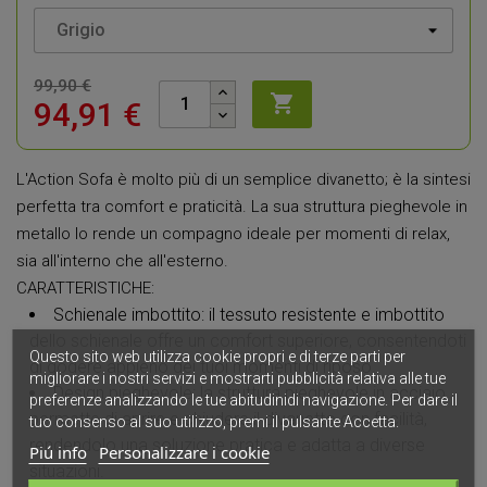
99,90 €

94,91 €
L'Action Sofa è molto più di un semplice divanetto; è la sintesi
perfetta tra comfort e praticità. La sua struttura pieghevole in
metallo lo rende un compagno ideale per momenti di relax,
sia all'interno che all'esterno.
CARATTERISTICHE:
Schienale imbottito: il tessuto resistente e imbottito
dello schienale offre un comfort superiore, consentendoti
Questo sito web utilizza cookie propri e di terze parti per
di godere appieno dei tuoi momenti di riposo.
migliorare i nostri servizi e mostrarti pubblicità relativa alle tue
Design pieghevole: la struttura pieghevole in acciaio
preferenze analizzando le tue abitudinidi navigazione. Per dare il
permette di aprire e chiudere il divanetto con facilità,
tuo consenso al suo utilizzo, premi il pulsante Accetta.
rendendolo una soluzione pratica e adatta a diverse
Piú info
Personalizzare i cookie
situazioni.