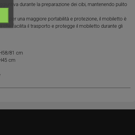
giuntiva durante la preparazione dei cibi, mantenendo pulito
a: per una maggiore portabilità e protezione, il mobiletto è
 che facilita il trasporto e protegge il mobiletto durante gli
x H58/81 cm
 H45 cm
e