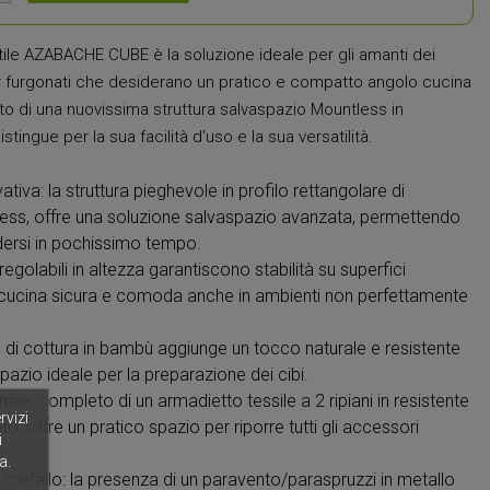
atile AZABACHE CUBE è la soluzione ideale per gli amanti dei
r furgonati che desiderano un pratico e compatto angolo cucina
to di una nuovissima struttura salvaspazio Mountless in
stingue per la sua facilità d'uso e la sua versatilità.
tiva: la struttura pieghevole in profilo rettangolare di
less, offre una soluzione salvaspazio avanzata, permettendo
iudersi in pochissimo tempo.
ni regolabili in altezza garantiscono stabilità su superfici
 cucina sicura e comoda anche in ambienti non perfettamente
o di cottura in bambù aggiunge un tocco naturale e resistente
pazio ideale per la preparazione dei cibi.
ale: completo di un armadietto tessile a 2 ripiani in resistente
rvizi
o, offre un pratico spazio per riporre tutti gli accessori
i
a.
 metallo: la presenza di un paravento/paraspruzzi in metallo