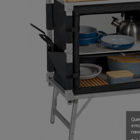
Ques
e mo
navi