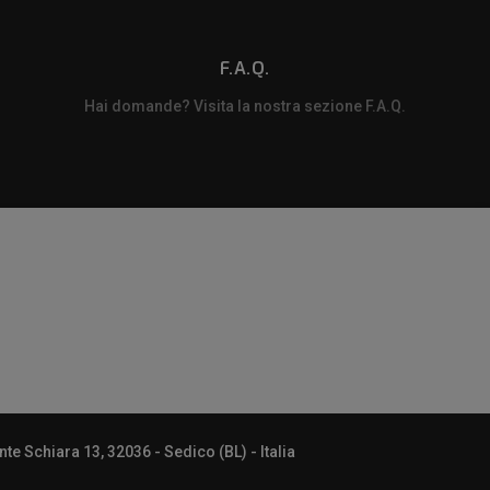
F.A.Q.
Hai domande? Visita la nostra sezione F.A.Q.
m
e Schiara 13, 32036 - Sedico (BL) - Italia