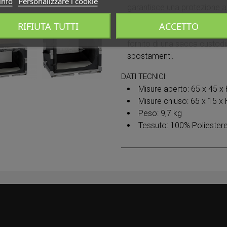
info
Personalizzare i cookie
garantisce una protezione ag
l'ambiente circostante.
RIFIUTA TUTTI
ACCETTO
Completo di sacca custodi
fornito di una sacca custodia
spostamenti.
DATI TECNICI:
Misure aperto: 65 x 45 
Misure chiuso: 65 x 15 x
Peso: 9,7 kg
Tessuto: 100% Poliester