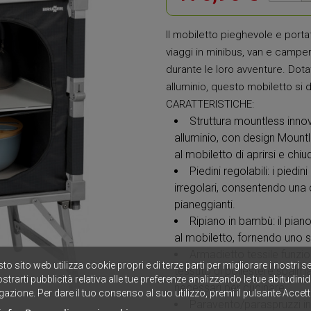
Il mobiletto pieghevole e port
viaggi in minibus, van e campe
durante le loro avventure. Dota
alluminio, questo mobiletto si di
CARATTERISTICHE:
Struttura mountless innova
alluminio, con design Mount
al mobiletto di aprirsi e ch
Piedini regolabili: i piedi
irregolari, consentendo una
pianeggianti.
Ripiano in bambù: il pian
al mobiletto, fornendo uno s
Armadietto tessile funzion
to sito web utilizza cookie propri e di terze parti per migliorare i nostri se
tessuto di poliestere spalmat
strarti pubblicità relativa alle tue preferenze analizzando le tue abitudinid
necessari per cucinare.
gazione. Per dare il tuo consenso al suo utilizzo, premi il pulsante Accett
Paravento/paraspruzzi in