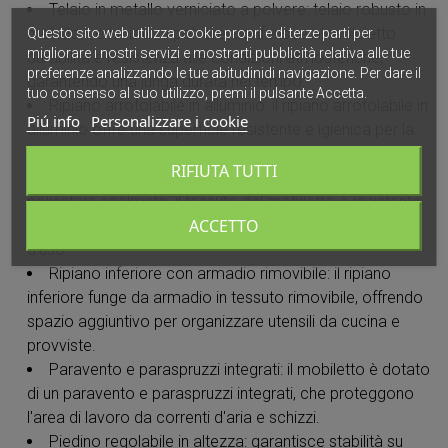
Telaio in metallo verniciato a polvere: telaio robusto in
metallo, verniciato a polvere, conferisce al mobiletto
Questo sito web utilizza cookie propri e di terze parti per
migliorare i nostri servizi e mostrarti pubblicità relativa alle tue
durabilità e resistenza alle condizioni atmosferiche,
preferenze analizzando le tue abitudinidi navigazione. Per dare il
garantendo una lunga durata nel tempo.
tuo consenso al suo utilizzo, premi il pulsante Accetta.
Ripiano arrotolabile in alluminio: il ripiano arrotolabile in
Piú info
Personalizzare i cookie
alluminio offre una superficie resistente e igienica per la
preparazione dei pasti, facilitando la pulizia dopo l'uso.
RIFIUTA TUTTI
Tessuto in poliestere spalmato: realizzato al 100% in
poliestere spalmato, il tessuto del mobiletto è resistente
ACCETTO
e facile da pulire, garantendo una lunga durata e facilità
d'uso.
Ripiano inferiore con armadio rimovibile: il ripiano
inferiore funge da armadio in tessuto rimovibile, offrendo
spazio aggiuntivo per organizzare utensili da cucina e
provviste.
Paravento e paraspruzzi integrati: il mobiletto è dotato
di un paravento e paraspruzzi integrati, che proteggono
l'area di lavoro da correnti d'aria e schizzi.
Piedino regolabile in altezza: garantisce stabilità su