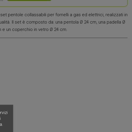
t pentole collassabili per fornelli a gas ed elettrici, realizzati in
 qualità. Il set è composto da: una pentola Ø 24 cm, una padella Ø
 e un coperchio in vetro Ø 24 cm.
rvizi
i
a.