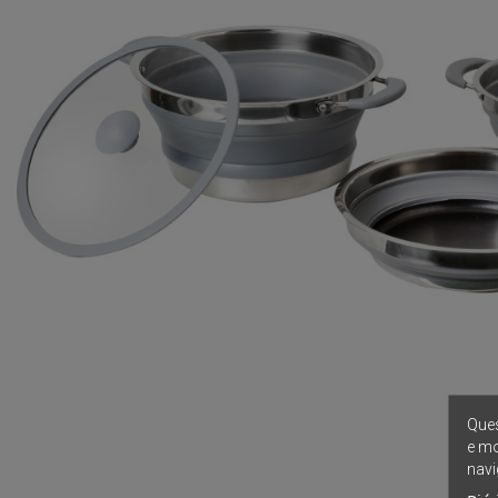
Ques
e mo
navi