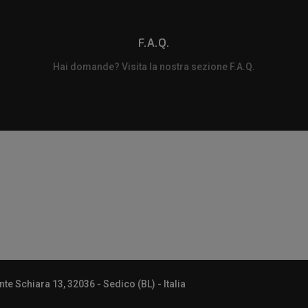
F.A.Q.
Hai domande? Visita la nostra sezione F.A.Q.
m
e Schiara 13, 32036 - Sedico (BL) - Italia