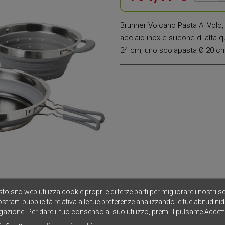
Brunner Volcano Pasta Al Volo, se
acciaio inox e silicone di alta
24 cm, uno scolapasta Ø 20 cm
to sito web utilizza cookie propri e di terze parti per migliorare i nostri se
strarti pubblicità relativa alle tue preferenze analizzando le tue abitudinid
gazione. Per dare il tuo consenso al suo utilizzo, premi il pulsante Accett