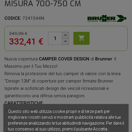
MISURA 700-750 CM
CODICE:
7241544N
349,90 €

332,41 €
Nuova copertura
CAMPER COVER DESIGN
di
Brunner
: Il
Massimo per il Tuo Mezzo!
Rinnova la protezione del tuo camper di valore con la linea
"Design 12M" di coperture per camper firmate Brunner.
Ispirate ai sofisticati design dei veicoli ricreazionali e
garantiscono una difesa senza paragoni.
CARATTERISTICHE:
•
Design moderno ed elegante:
riflettendo le ultime
Questo sito web utilizza cookie propri e di terze parti per
migliorare i nostri servizi e mostrarti pubblicità relativa alle tue
tendenze dei veicoli ricreazionali, il nuovo design di queste
preferenze analizzando le tue abitudinidi navigazione. Per dare il
coperture aggiunge un tocco di raffinatezza al tuo camper.
tuo consenso al suo utilizzo, premi il pulsante Accetta.