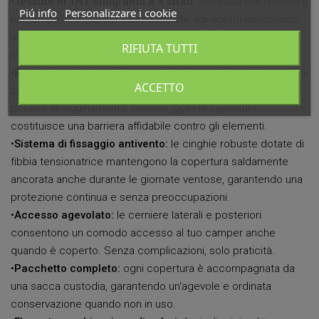
•
Tessuto in TNT antigraffio a 4 strati:
costruito per resistere
Piú info
Personalizzare i cookie
nel tempo, il tessuto a 4 strati resiste agli agenti atmosferici,
ai raggi UV, ai graffi e a molto altro ancora, mantenendo il tuo
RIFIUTA TUTTI
mezzo al sicuro.
•
Protezione totale:
affronta qualsiasi condizione atmosferica
ACCETTO
con fiducia. Dalle giornate piovose al sole cocente, dalla
polvere all'inquinamento chimico, questa copertura
costituisce una barriera affidabile contro gli elementi.
•
Sistema di fissaggio antivento:
le cinghie robuste dotate di
fibbia tensionatrice mantengono la copertura saldamente
ancorata anche durante le giornate ventose, garantendo una
protezione continua e senza preoccupazioni.
•
Accesso agevolato:
le cerniere laterali e posteriori
consentono un comodo accesso al tuo camper anche
quando è coperto. Senza complicazioni, solo praticità.
•
Pacchetto completo:
ogni copertura è accompagnata da
una sacca custodia, garantendo un'agevole e ordinata
conservazione quando non in uso.