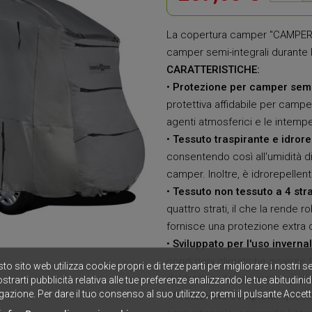
La copertura camper "CAMPER C
camper semi-integrali durante l
CARATTERISTICHE:
•
Protezione per camper semi-
protettiva affidabile per campe
agenti atmosferici e le intempe
•
Tessuto traspirante e idrore
consentendo così all'umidità d
camper. Inoltre, è idrorepellen
•
Tessuto non tessuto a 4 stra
quattro strati, il che la rende r
fornisce una protezione extra c
•
Sviluppato per l'uso invernal
condizioni climatiche avverse t
to sito web utilizza cookie propri e di terze parti per migliorare i nostri se
del freddo, del ghiaccio e dell
strarti pubblicità relativa alle tue preferenze analizzando le tue abitudinid
gazione. Per dare il tuo consenso al suo utilizzo, premi il pulsante Accett
•
Protezione completa:
questa