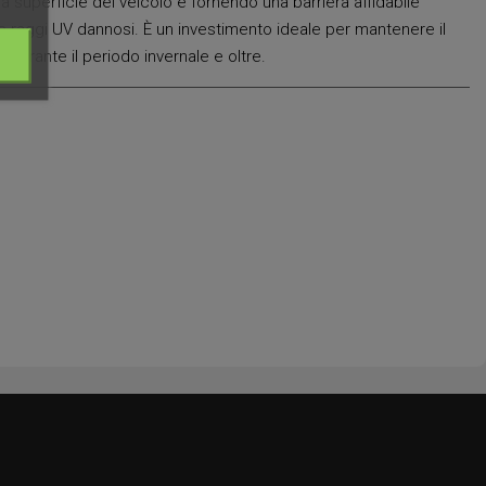
ra superficie del veicolo e fornendo una barriera affidabile
 e raggi UV dannosi. È un investimento ideale per mantenere il
 durante il periodo invernale e oltre.