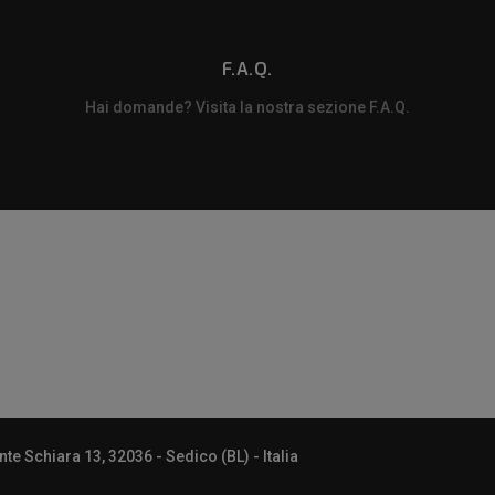
F.A.Q.
Hai domande? Visita la nostra sezione F.A.Q.
m
e Schiara 13, 32036 - Sedico (BL) - Italia