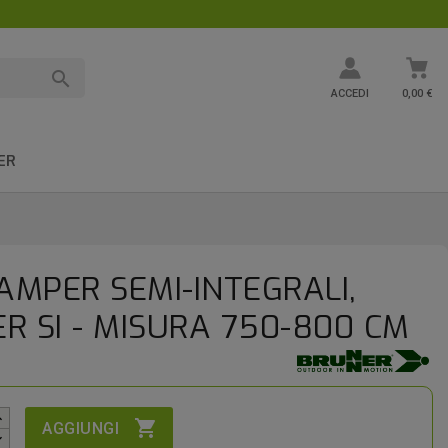

ACCEDI
0,00 €
ER
AMPER SEMI-INTEGRALI,
R SI - MISURA 750-800 CM

AGGIUNGI