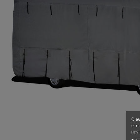
Ques
e mo
navi