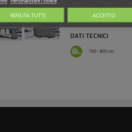
info
Personalizzare i cookie
semi-integrale, coprendo l'inte
contro polvere, sporco, detriti
RIFIUTA TUTTI
ACCETTO
tuo camper in ottime condizioni
DATI TECNICI
750 - 800 cm