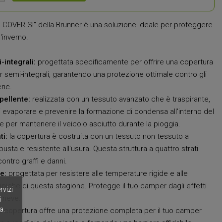
OVER SI" della Brunner è una soluzione ideale per proteggere
'inverno.
integrali:
progettata specificamente per offrire una copertura
r semi-integrali, garantendo una protezione ottimale contro gli
rie.
pellente:
realizzata con un tessuto avanzato che è traspirante,
i evaporare e prevenire la formazione di condensa all'interno del
te per mantenere il veicolo asciutto durante la pioggia.
ti:
la copertura è costruita con un tessuto non tessuto a
obusta e resistente all'usura. Questa struttura a quattro strati
ontro graffi e danni.
e:
progettata per resistere alle temperature rigide e alle
ipiche di questa stagione. Protegge il tuo camper dagli effetti
rvizi
a neve.
i
a.
 copertura offre una protezione completa per il tuo camper