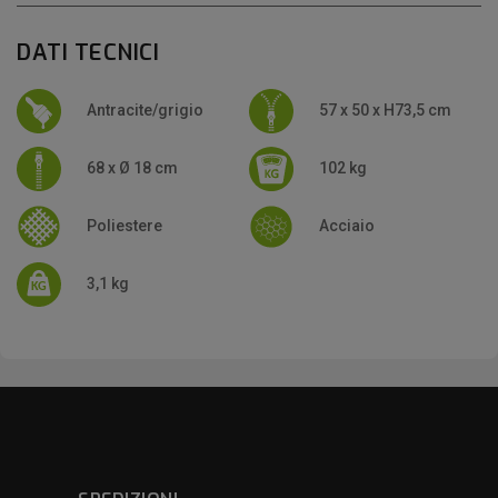
DATI TECNICI
Antracite/grigio
57 x 50 x H73,5 cm
68 x Ø 18 cm
102 kg
Poliestere
Acciaio
3,1 kg