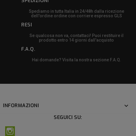
SPEDIZIONI
Spediamo in tutta Italia in 24/48h dalla ricezione
dell'ordine ordine con corriere espresso GLS
RESI
Se qualcosa non va, contattaci! Puoi restituire il
prodotto entro 14 giorni dall'acquisto
F.A.Q.
Hai domande? Visita la nostra sezione F.A.Q.
INFORMAZIONI

SEGUICI SU:
Instagram