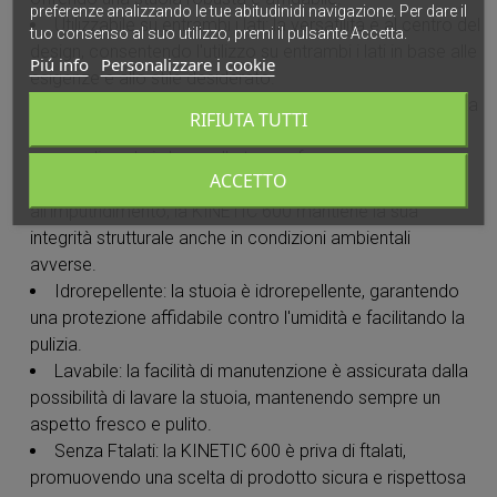
preferenze analizzando le tue abitudinidi navigazione. Per dare il
Utilizzabile su entrambi i lati: la versatilità è al centro del
tuo consenso al suo utilizzo, premi il pulsante Accetta.
design, consentendo l'utilizzo su entrambi i lati in base alle
Piú info
Personalizzare i cookie
esigenze e allo stile desiderato.
Accorciabile a freddo: la stuoia può essere accorciata
RIFIUTA TUTTI
a freddo senza il rischio di sfrangiature, permettendoti di
personalizzarla in base alle tue preferenze.
ACCETTO
Imputrescibile: grazie alla sua resistenza
all'imputridimento, la KINETIC 600 mantiene la sua
integrità strutturale anche in condizioni ambientali
avverse.
Idrorepellente: la stuoia è idrorepellente, garantendo
una protezione affidabile contro l'umidità e facilitando la
pulizia.
Lavabile: la facilità di manutenzione è assicurata dalla
possibilità di lavare la stuoia, mantenendo sempre un
aspetto fresco e pulito.
Senza Ftalati: la KINETIC 600 è priva di ftalati,
promuovendo una scelta di prodotto sicura e rispettosa