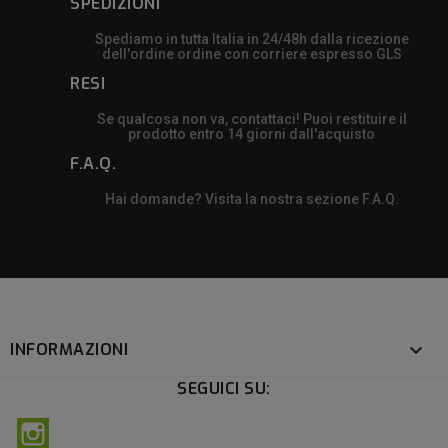
SPEDIZIONI
Spediamo in tutta Italia in 24/48h dalla ricezione
dell'ordine ordine con corriere espresso GLS
RESI
Se qualcosa non va, contattaci! Puoi restituire il
prodotto entro 14 giorni dall'acquisto
F.A.Q.
Hai domande? Visita la nostra sezione F.A.Q.
INFORMAZIONI

SEGUICI SU:
Instagram