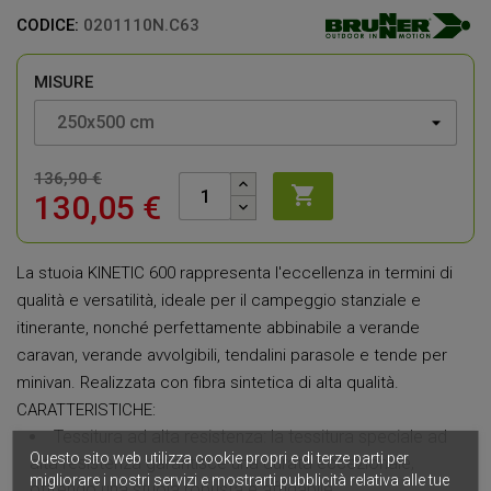
CODICE:
0201110N.C63
MISURE
136,90 €

130,05 €
La stuoia KINETIC 600 rappresenta l'eccellenza in termini di
qualità e versatilità, ideale per il campeggio stanziale e
itinerante, nonché perfettamente abbinabile a verande
caravan, verande avvolgibili, tendalini parasole e tende per
minivan. Realizzata con fibra sintetica di alta qualità.
CARATTERISTICHE:
Tessitura ad alta resistenza: la tessitura speciale ad
Questo sito web utilizza cookie propri e di terze parti per
alta resistenza garantisce una durata eccezionale,
migliorare i nostri servizi e mostrarti pubblicità relativa alle tue
offrendo una stuoia robusta e affidabile.