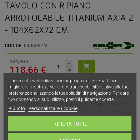
TAVOLO CON RIPIANO
ARROTOLABILE TITANIUM AXIA 2
- 104X62X72 CM
CODICE:
0406097N
124,90 €

118,66 €
Questo sito web utilizza cookie propri e di terze parti per
migliorare i nostri servizi e mostrarti pubblicità relativa alle tue
Il tavolo da campeggio BRUNNER TITANIUM AXIA 2 è un
preferenze analizzando le tue abitudinidi navigazione. Per dare il
articolo perfetto per i vostri viaggi outdoor di ogni genere.
tuo consenso al suo utilizzo, premi il pulsante Accetta.
Tavolo in alluminio con ripiano arrotolabile e speciale telaio
Piú info
Personalizzare i cookie
pieghevole, facile da montare e smontare. Grazie al suo peso
e dimensioni compatte una volta ripiegato, è considerato uno
RIFIUTA TUTTI
dei tavoli da campeggio più leggeri, versatili e portatili sul
mercato.