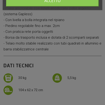
ACCETTO
CARATTERISTICHE:
- Piano arrotolabile con listelli anodizzate color argento
(sistema Gapless)
- Con livella a bolla integrata nel ripiano
- Piedino regolabile fino a max. 2cm
- Con pratica rete porta oggetti
- Borsa da trasporto inclusa e dotata di 2 scomparti separati
- Telaio molto stabile realizzato con tubi quadrati in alluminio e
barra stabilizzatrice centrale
DATI TECNICI
30 kg
5,5 kg
104 x 62 x 72 cm