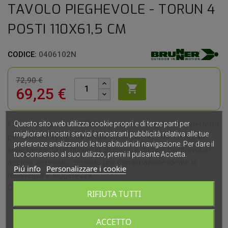
TAVOLO PIEGHEVOLE - TORUN 4
POSTI 110X61,5 CM
CODICE:
0406102N
72,90 €

69,25 €
Questo sito web utilizza cookie propri e di terze parti per
Il tavolo pieghevole TORUN 4 posti è il complemento perfetto
migliorare i nostri servizi e mostrarti pubblicità relativa alle tue
per chi cerca praticità senza sacrificare lo stile. La nuova
preferenze analizzando le tue abitudinidi navigazione. Per dare il
serie presenta un ripiano in alluminio e gambe pieghevoli in
tuo consenso al suo utilizzo, premi il pulsante Accetta.
acciaio verniciato, creando una combinazione ideale di
Piú info
Personalizzare i cookie
resistenza e leggerezza.
CARATTERISTICHE PRINCIPALI:
RIFIUTA TUTTI
Misure Aperto: 110 x 61,5 x H71 cm
Misure Chiuso: 110 x 61,5 x 5 cm
ACCETTO
Peso: 5,1 kg