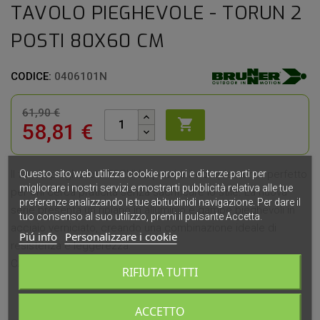
TAVOLO PIEGHEVOLE - TORUN 2
POSTI 80X60 CM
CODICE:
0406101N
61,90 €

58,81 €
Questo sito web utilizza cookie propri e di terze parti per
Il tavolo pieghevole TORUN 2 posti è il complemento perfetto
migliorare i nostri servizi e mostrarti pubblicità relativa alle tue
per chi cerca praticità senza sacrificare lo stile. La nuova
preferenze analizzando le tue abitudinidi navigazione. Per dare il
serie presenta un ripiano in alluminio e gambe pieghevoli in
tuo consenso al suo utilizzo, premi il pulsante Accetta.
acciaio verniciato, creando una combinazione ideale di
Piú info
Personalizzare i cookie
resistenza e leggerezza.
CARATTERISTICHE PRINCIPALI:
RIFIUTA TUTTI
Misure Aperto: 80 x 60 x H71 cm
Misure Chiuso: 80 x 60 x 5 cm
ACCETTO
Peso: 4,2 kg