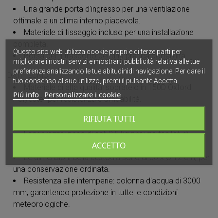
Una grande porta d'ingresso per una ventilazione
ottimale e un clima interno piacevole.
Materiale di fissaggio incluso per una installazione
completa.
Questo sito web utilizza cookie propri e di terze parti per
Borsa per il trasporto per una pratica portabilità.
migliorare i nostri servizi e mostrarti pubblicità relativa alle tue
preferenze analizzando le tue abitudinidi navigazione. Per dare il
DATI TECNICI:
tuo consenso al suo utilizzo, premi il pulsante Accetta.
Materiale di alta qualità: sopratelo in 150D Oxford
Piú info
Personalizzare i cookie
Polyester per resistenza e affidabilità.
Dimensioni compatte: 135 x 135 x H170/200 cm,
RIFIUTA TUTTI
offrendo uno spazio ottimizzato.
Leggerezza: peso di soli 2,5 kg per una facilità di
ACCETTO
trasporto senza pari.
Le dimensioni della custodia sono di 50 x Ø 12 cm, per
una conservazione ordinata.
Resistenza alle intemperie: colonna d'acqua di 3000
mm, garantendo protezione in tutte le condizioni
meteorologiche.