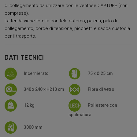
di collegamento da utilizzare con le ventose CAPTURE (non
comprese).
La tenda viene fornita con telo esterno, paleria, palo di
collegamento, corde di tensione, picchetti e sacca custodia
per il trasporto.
DATI TECNICI
Incernierato
75 x Ø 25 cm
340 x 240 x H210 cm
Fibra di vetro
12 kg
Poliestere con
spalmatura
3000 mm